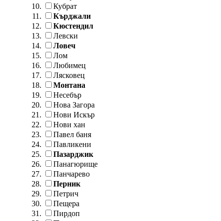
Кубрат
Кърджали
Кюстендил
Левски
Ловеч
Лом
Любимец
Лясковец
Монтана
Несебър
Нова Загора
Нови Искър
Нови хан
Павел баня
Павликени
Пазарджик
Панагюрище
Панчарево
Перник
Петрич
Пещера
Пирдоп