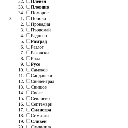
Плевен
Пловдив
Поморие
Попово
Провадия
Първомай
Раднево
Разград
Разлог
Раковски
Рила
Русе
Самоков
Сандански
Свиленград
Свищов
Своге
Севлиево
Септември
Силистра
Симитли
Сливен
Сливница