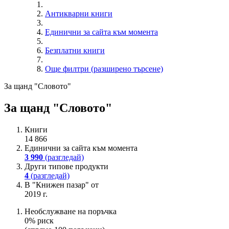
Антикварни книги
Единични за сайта към момента
Безплатни книги
Още филтри (разширено търсене)
За щанд "Словото"
За щанд "Словото"
Книги
14 866
Единични за сайта към момента
3 990
(разгледай)
Други типове продукти
4
(разгледай)
В "Книжен пазар" от
2019 г.
Необслужване на поръчка
0% риск