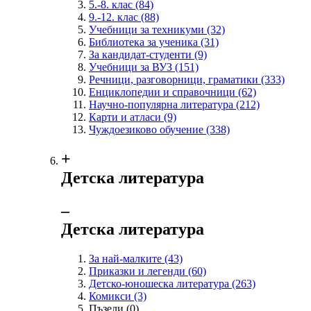
5.-8. клас
(84)
9.-12. клас
(88)
Учебници за техникуми
(32)
Библиотека за ученика
(31)
За кандидат-студенти
(9)
Учебници за ВУЗ
(151)
Речници, разговорници, граматики
(333)
Енциклопедии и справочници
(62)
Научно-популярна литература
(212)
Карти и атласи
(9)
Чуждоезиково обучение
(338)
+
Детска литература
‒
Детска литература
За най-малките
(43)
Приказки и легенди
(60)
Детско-юношеска литература
(263)
Комикси
(3)
Пъзели
(0)