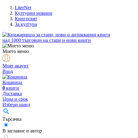
LiterNet
Културни новини
Книгосвят
За култура
над
1000
търговци на стари и нови книги
Моето меню
Моят акаунт
Вход
Кошница
0
книги
Доставка
Цена и срок
Избери щанд
Търсачка
В заглавие и автор