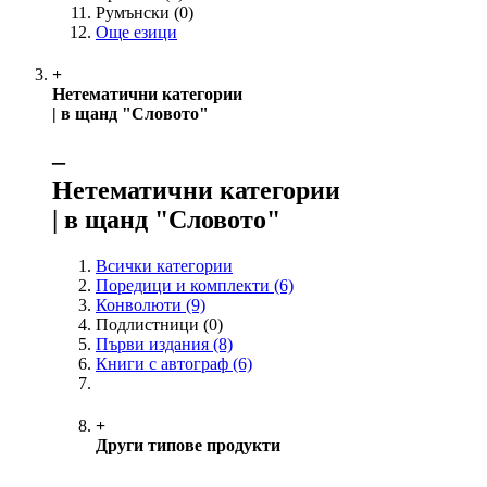
Румънски
(0)
Още езици
+
Нетематични категории
| в щанд "Словото"
‒
Нетематични категории
| в щанд "Словото"
Всички категории
Поредици и комплекти
(6)
Конволюти
(9)
Подлистници
(0)
Първи издания
(8)
Книги с автограф
(6)
+
Други типове продукти