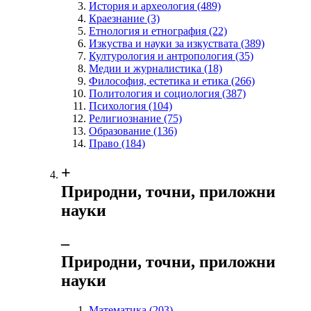
История и археология
(489)
Краезнание
(3)
Етнология и етнография
(22)
Изкуства и науки за изкуствата
(389)
Културология и антропология
(35)
Медии и журналистика
(18)
Философия, естетика и етика
(266)
Политология и социология
(387)
Психология
(104)
Религиознание
(75)
Образование
(136)
Право
(184)
+
Природни, точни, приложни
науки
‒
Природни, точни, приложни
науки
Математика
(203)