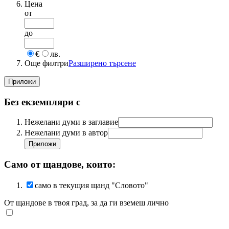
Цена
от
до
€
лв.
Още филтри
Разширено търсене
Без екземпляри с
Нежелани думи в заглавие
Нежелани думи в автор
Само от щандове, които:
само в текущия щанд "Словото"
От щандове в твоя град, за да ги вземеш лично