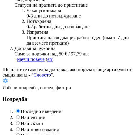
Статуси на пратката до пристигане
Чакаща книжаря
0-3 дни до потвърждаване
Потвърдена
0-2 работни дни до изпращане
Изпратена
Пристига на следващия работен ден (имате 7 дни
да вземете пратката)
Доставя за чужбина
Само за поръчки над 50 € / 97,79 лв.
-
научи повече
(
en
)
Ще платите
само една доставка
, ако поръчате още артикули от
същия щанд - "
Словото
".
Избери подредба, изглед, филтри
Подредба
Последно въведени
Най-евтини
Най-скъпи
Най-нови издания