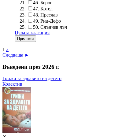
46.
Берое
47.
Котел
48.
Преслав
49.
Рид-Дефо
50.
Слънчев лъч
Цялата класация
1
2
Следваща ►
Въведени през 2026 г.
Грижи за здравето на детето
Колектив
✕