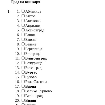
Град на книжаря
Абланица
Айтос
Аксаково
Априлци
Асеновград
Банкя
Банско
Белене
Берковица
Бистрица
Благоевград
Божурище
Ботевград
Бургас
Бухово
Бяла Слатина
Варна
Велико Търново
Велинград
Видин