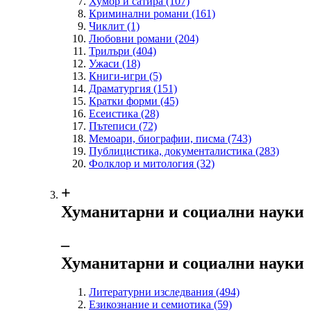
Хумор и сатира
(107)
Криминални романи
(161)
Чиклит
(1)
Любовни романи
(204)
Трилъри
(404)
Ужаси
(18)
Книги-игри
(5)
Драматургия
(151)
Кратки форми
(45)
Есеистика
(28)
Пътеписи
(72)
Мемоари, биографии, писма
(743)
Публицистика, документалистика
(283)
Фолклор и митология
(32)
+
Хуманитарни и социални науки
‒
Хуманитарни и социални науки
Литературни изследвания
(494)
Езикознание и семиотика
(59)