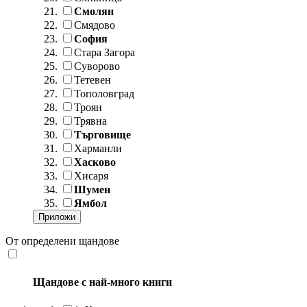
Смолян
Смядово
София
Стара Загора
Суворово
Тетевен
Тополовград
Троян
Трявна
Търговище
Харманли
Хасково
Хисаря
Шумен
Ямбол
От определени щандове
Щандове с най-много книги