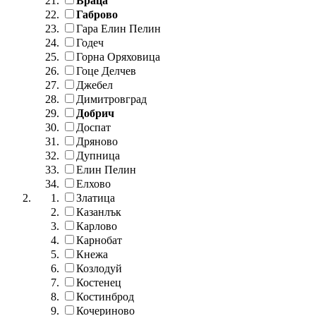
Враца
Габрово
Гара Елин Пелин
Годеч
Горна Оряховица
Гоце Делчев
Джебел
Димитровград
Добрич
Доспат
Дряново
Дупница
Елин Пелин
Елхово
Златица
Казанлък
Карлово
Карнобат
Кнежа
Козлодуй
Костенец
Костинброд
Кочериново