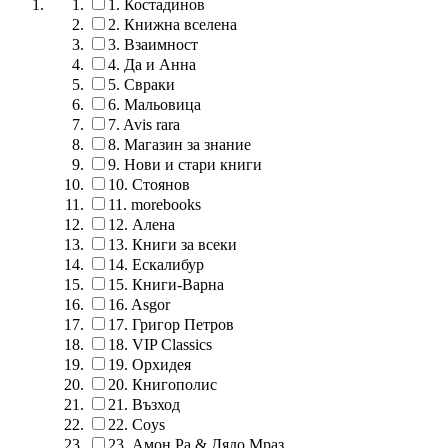
1.
Костадинов
2.
Книжна вселена
3.
Взаимност
4.
Да и Анна
5.
Свраки
6.
Мальовица
7.
Avis rara
8.
Магазин за знание
9.
Нови и стари книги
10.
Стоянов
11.
morebooks
12.
Алена
13.
Книги за всеки
14.
Ескалибур
15.
Книги-Варна
16.
Asgor
17.
Григор Петров
18.
VIP Classics
19.
Орхидея
20.
Книгополис
21.
Възход
22.
Coys
23.
Амон Ра & Дядо Мраз