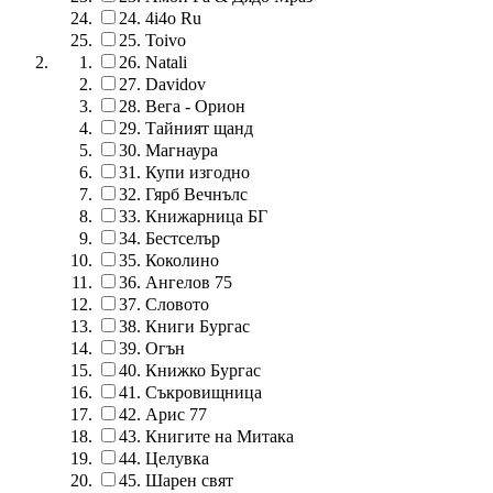
24.
4i4o Ru
25.
Toivo
26.
Natali
27.
Davidov
28.
Вега - Орион
29.
Тайният щанд
30.
Магнаура
31.
Купи изгодно
32.
Гярб Вечнълс
33.
Книжарница БГ
34.
Бестселър
35.
Коколино
36.
Ангелов 75
37.
Словото
38.
Книги Бургас
39.
Огън
40.
Книжко Бургас
41.
Съкровищница
42.
Арис 77
43.
Книгите на Митака
44.
Целувка
45.
Шарен свят