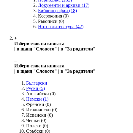
Документи и архиви
(17)
Библиографии
(18)
Ксерокопия
(0)
Ръкописи
(0)
Нотна литература
(42)
+
Избери език на книгата
| в щанд "Словото" | в "За родители"
‒
Избери език на книгата
| в щанд "Словото" | в "За родители"
Български
Руски
(5)
Английски
(0)
Немски
(1)
Френски
(0)
Италиански
(0)
Испански
(0)
Чешки
(0)
Полски
(0)
Сръбски
(0)