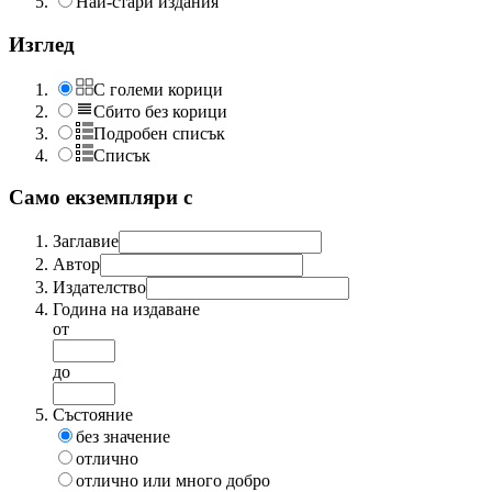
Най-стари издания
Изглед
С големи корици
Сбито без корици
Подробен списък
Списък
Само екземпляри с
Заглавие
Автор
Издателство
Година на издаване
от
до
Състояние
без значение
отлично
отлично или много добро