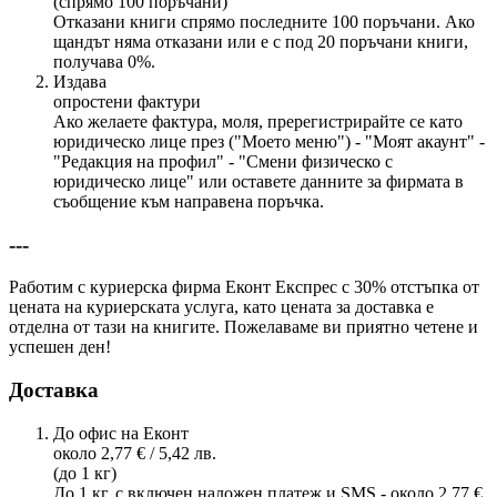
(спрямо 100 поръчани)
Отказани книги спрямо последните 100 поръчани. Ако
щандът няма отказани или е с под 20 поръчани книги,
получава 0%.
Издава
опростени фактури
Ако желаете фактура, моля, пререгистрирайте се като
юридическо лице през ("Моето меню") - "Моят акаунт" -
"Редакция на профил" - "Смени физическо с
юридическо лице" или оставете данните за фирмата в
съобщение към направена поръчка.
---
Работим с куриерска фирма Еконт Експрес с 30% отстъпка от
цената на куриерската услуга, като цената за доставка е
отделна от тази на книгите. Пожелаваме ви приятно четене и
успешен ден!
Доставка
До офис на Еконт
около 2,77 € / 5,42 лв.
(до 1 кг)
До 1 кг, с включен наложен платеж и SMS - около 2,77 €