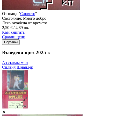
От щанд "
Словото
"
Състояние:
Много добро
Леко захабена от времето.
2,50 € / 4,89 лв.
Към книгата
Сравни цени
Въведени през 2025 г.
Аз ставам мъж
Силвия Шнайдер
✕