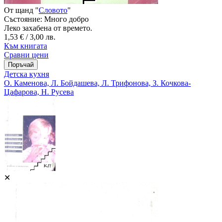
От щанд "
Словото
"
Състояние:
Много добро
Леко захабена от времето.
1,53 € / 3,00 лв.
Към книгата
Сравни цени
Детска кухня
О. Каменова, Л. Бойдашева, Л. Трифонова, З. Кочкова-
Цафарова, Н. Русева
✕