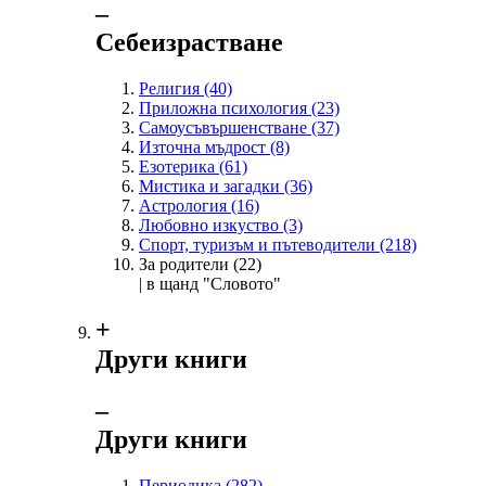
‒
Себеизрастване
Религия
(40)
Приложна психология
(23)
Самоусъвършенстване
(37)
Източна мъдрост
(8)
Езотерика
(61)
Мистика и загадки
(36)
Астрология
(16)
Любовно изкуство
(3)
Спорт, туризъм и пътеводители
(218)
За родители
(22)
| в щанд "Словото"
+
Други книги
‒
Други книги
Периодика
(282)